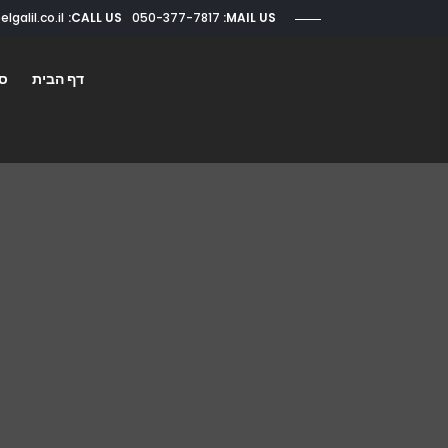
CALL US:
050-377-7817
roi@elgalil.co.il
MAIL US:
דף הבית
סו