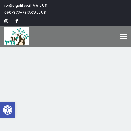
roi@elgalil.co.il
MAIL US:
050-377-7817
CALL US:
Toggle navigation
פתח