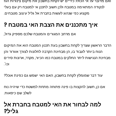
ואם מדובר על אי הכולל כיריים יש לקחת בחשבון את מיקום צינורות הגז
לנקודה המתאימה במטבח ולכן חשוב לתכנן אי למטבח רק עם בעלי
מקצוע כפי שנהוג לעשות בחברת אל גליל עיצוב מטבחים.
איך מתכננים את הצבת האי במטבח ?
אם מרחב המגורים והמטבח שלכם מספיק גדול,
הדבר הראשון שצריך לקחת בחשבון בעת תכנון המטבח הוא את המיקום
הנוח ביותר לעבוד בו, הן מבחינת הקרבה לחלונות לצורך אוורור והן
מבחינת הנגישות ליתר החלקים במטבח כמו הכיור, מקרר, ארונות סירים
וכו'.
עוד דבר שמומלץ לקחת בחשבון, האם האי ישמש גם כפינת אוכל?
אם כן, חשוב להקצות בו פינה פתוחה מתחת למשטח כדי שיהיה נוח
לשלב שם כיסאות.
למה לבחור את האי למטבח בחברת אל
גליל?