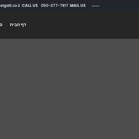
CALL US:
050-377-7817
roi@elgalil.co.il
MAIL US:
דף הבית
סו