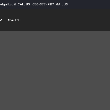
CALL US:
050-377-7817
roi@elgalil.co.il
MAIL US:
דף הבית
סו