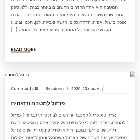
המטבח הוא אחד החדרים החשובים ביותר בבית וללא ספק
החדר שבו נעשות הפעולות היומיומיות המורכבות ביותר : הכנת
אוכל, בישול ואפיה, הדחת כלים, הגשה ואכילה. לכן, תכנון וביצוע
מקצועי ואיכותי של המטבח ישפיע מאוד על ההנאה […]
READ MORE
אוגוסט 20, 2020
admin
By
18 Comments
פרזול למטבח ורהיטים
איזה סוג פרזול למטבח ורהיטים לבית כדאי לבחור ? פרזול
למטבח, בעבר ידענו כי כל רהיט בעל יכולת אחסון מגיע לרוב עם
דלת, שני צירים וכמובן ידית או לחילופין מגירה שנוסעת על
מסילת עץ. עם השנים שוק הפרזול השתכלל וניתן לראות מסילות