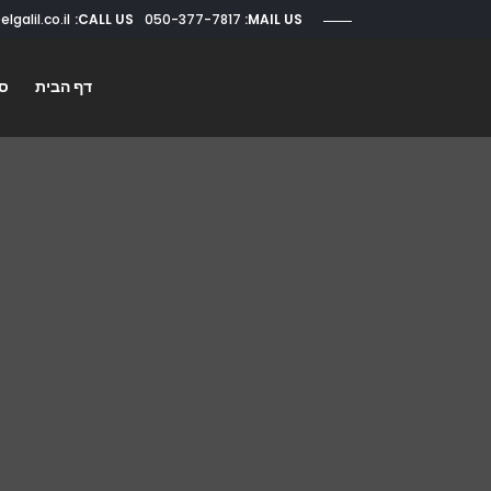
CALL US:
050-377-7817
roi@elgalil.co.il
MAIL US:
דף הבית
סו