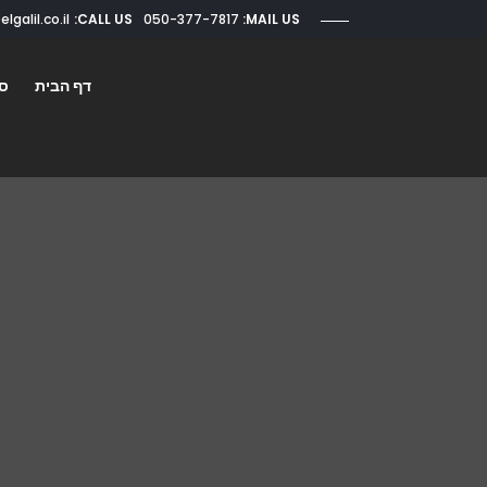
CALL US:
050-377-7817
roi@elgalil.co.il
MAIL US:
דף הבית
סו