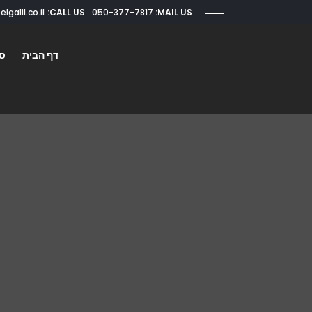
CALL US:
050-377-7817
roi@elgalil.co.il
MAIL US:
דף הבית
סו