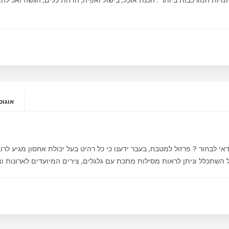
יות המורכבות ביותר : הכנת אוכל, בישול ואפיה, הדחת כלים, הגשה ואכילה. ל
אוגוסט 20,
י לבחור ? פרזול למטבח, בעבר ידענו כי כל רהיט בעל יכולת אחסון מגיע לרוב 
השתכלל וניתן לראות מסילות מתכת עם גלגלים, צירים המיועדים לארונות וצ