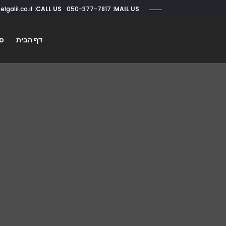
CALL US:
050-377-7817
roi@elgalil.co.il
MAIL US:
דף הבית
סו