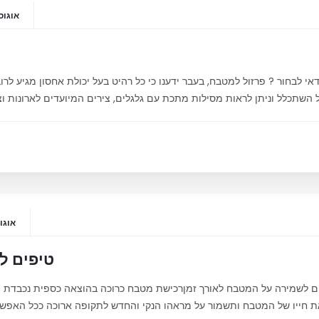
אוגוסט 20,
י לבחור ? פרזול למטבח, בעבר ידענו כי כל רהיט בעל יכולת אחסון מגיע לרוב 
השתכלל וניתן לראות מסילות מתכת עם גלגלים, צירים המיועדים לארונות וצ
אוגוסט 20
טיפים ל
 לשמירה על המטבח לאורך זמןרכישת מטבח כרוכה בהוצאה כספית נכבדת ולכן
ת חייו של המטבח ותשמור על מראהו הנקי והחדש לתקופה ארוכה ככל האפשר