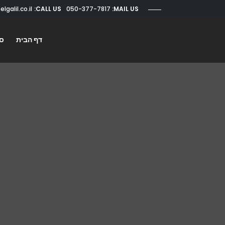
CALL US:
050-377-7817
roi@elgalil.co.il
MAIL US:
דף הבית
סו