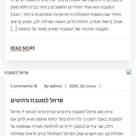
המטבח הוא אחד החדרים החשובים ביותר בבית וללא ספק
החדר שבו נעשות הפעולות היומיומיות המורכבות ביותר : הכנת
אוכל, בישול ואפיה, הדחת כלים, הגשה ואכילה. לכן, תכנון וביצוע
מקצועי ואיכותי של המטבח ישפיע מאוד על ההנאה […]
READ MORE
אוגוסט 20, 2020
admin
By
18 Comments
פרזול למטבח ורהיטים
איזה סוג פרזול למטבח ורהיטים לבית כדאי לבחור ? פרזול
למטבח, בעבר ידענו כי כל רהיט בעל יכולת אחסון מגיע לרוב עם
דלת, שני צירים וכמובן ידית או לחילופין מגירה שנוסעת על
מסילת עץ. עם השנים שוק הפרזול השתכלל וניתן לראות מסילות