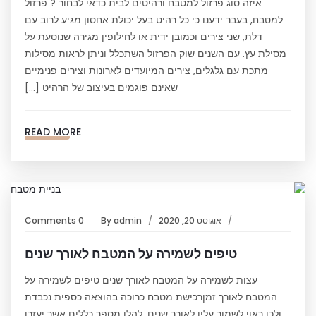
איזה סוג פרזול למטבח ורהיטים לבית כדאי לבחור ? פרזול
למטבח, בעבר ידענו כי כל רהיט בעל יכולת אחסון מגיע לרוב עם
דלת, שני צירים וכמובן ידית או לחילופין מגירה שנוסעת על
מסילת עץ. עם השנים שוק הפרזול השתכלל וניתן לראות מסילות
מתכת עם גלגלים, צירים המיועדים לארונות וצירים פנימיים
שאינם פוגמים בעיצוב של הרהיט […]
READ MORE
אוגוסט 20, 2020
admin
By
0 Comments
טיפים לשמירה על המטבח לאורך שנים
עצות לשמירה על המטבח לאורך שנים טיפים לשמירה על
המטבח לאורך זמןרכישת מטבח כרוכה בהוצאה כספית נכבדת
ולכן ראוי לשמור עליו לאורך שנים. להלן מספר כללים אשר יעזרו