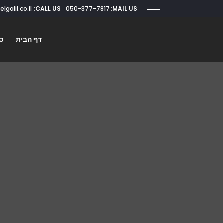
CALL US:
050-377-7817
roi@elgalil.co.il
MAIL US:
דף הבית
סו