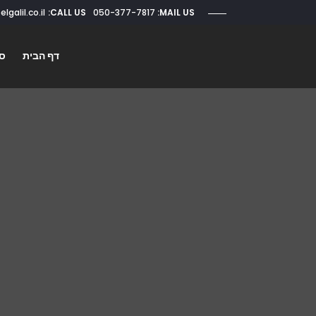
CALL US:
050-377-7817
roi@elgalil.co.il
MAIL US:
דף הבית
סו