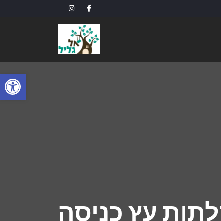
פתח
לתות עץ כניסה