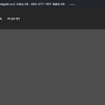
CALL US:
050-377-7817
roi@elgalil.co.il
MAIL US:
דף הבית
סו