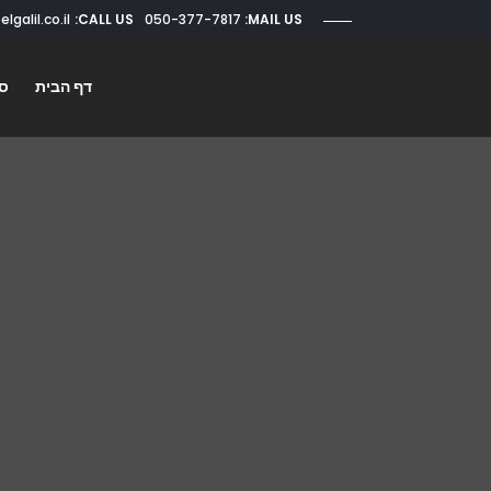
CALL US:
050-377-7817
roi@elgalil.co.il
MAIL US:
דף הבית
סו