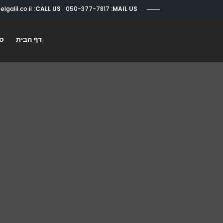
CALL US:
050-377-7817
roi@elgalil.co.il
MAIL US:
דף הבית
סו