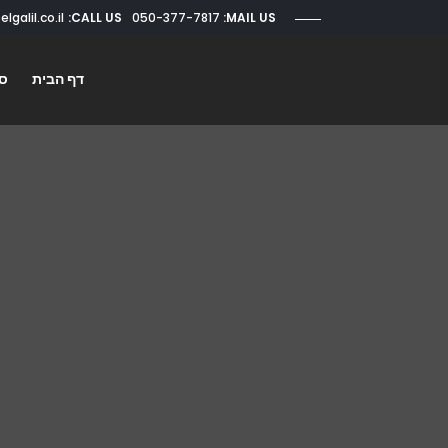
CALL US:
050-377-7817
roi@elgalil.co.il
MAIL US:
דף הבית
סו