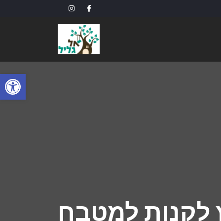
פתח
ץ לקנות למטבח